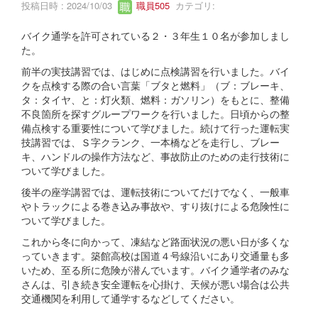
投稿日時 : 2024/10/03
職員505
カテゴリ:
バイク通学を許可されている２・３年生１０名が参加しまし
た。
前半の実技講習では、はじめに点検講習を行いました。バイ
クを点検する際の合い言葉「ブタと燃料」（ブ：ブレーキ、
タ：タイヤ、と：灯火類、燃料：ガソリン）をもとに、整備
不良箇所を探すグループワークを行いました。日頃からの整
備点検する重要性について学びました。続けて行った運転実
技講習では、Ｓ字クランク、一本橋などを走行し、ブレー
キ、ハンドルの操作方法など、事故防止のための走行技術に
ついて学びました。
後半の座学講習では、運転技術についてだけでなく、一般車
やトラックによる巻き込み事故や、すり抜けによる危険性に
ついて学びました。
これから冬に向かって、凍結など路面状況の悪い日が多くな
っていきます。築館高校は国道４号線沿いにあり交通量も多
いため、至る所に危険が潜んでいます。バイク通学者のみな
さんは、引き続き安全運転を心掛け、天候が悪い場合は公共
交通機関を利用して通学するなどしてください。