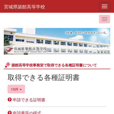
宮城県築館高等学校
Toggl
築館高等学校事務室で取得できる各種証明書について
取得できる各種証明書
10件
申請できる証明書
申請書等の様式