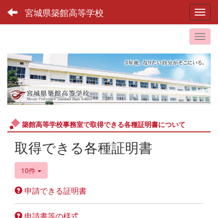
宮城県築館高等学校
Toggl
築館高等学校事務室で取得できる各種証明書について
取得できる各種証明書
10件
申請できる証明書
申請書等の様式