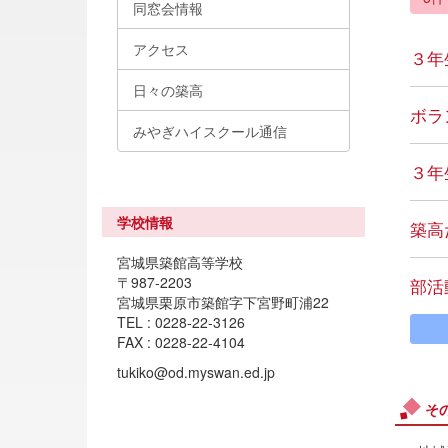
同窓会情報
アクセス
３年
日々の築高
ボラ
みやぎハイスクール通信
３年
学校情報
築高だ
宮城県築館高等学校
〒987-2203
部活
宮城県栗原市築館字下宮野町浦22
TEL : 0228-22-3126
FAX : 0228-22-4104
tukiko@od.myswan.ed.jp
そ