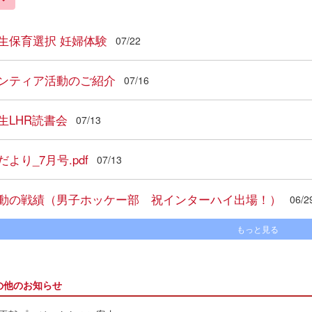
生保育選択 妊婦体験
07/22
ンティア活動のご紹介
07/16
生LHR読書会
07/13
より_7月号.pdf
07/13
動の戦績（男子ホッケー部 祝インターハイ出場！）
06/2
もっと見る
の他のお知らせ