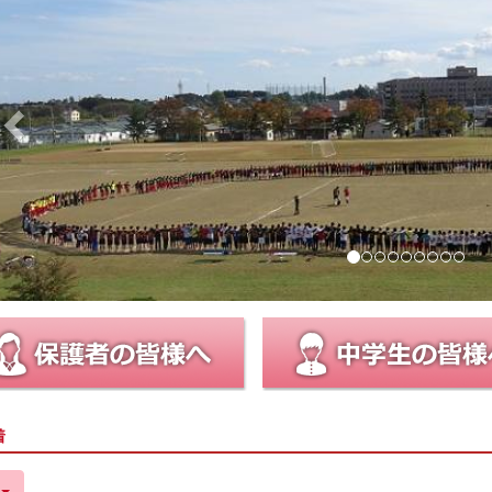
e
v
i
o
u
s
着
件