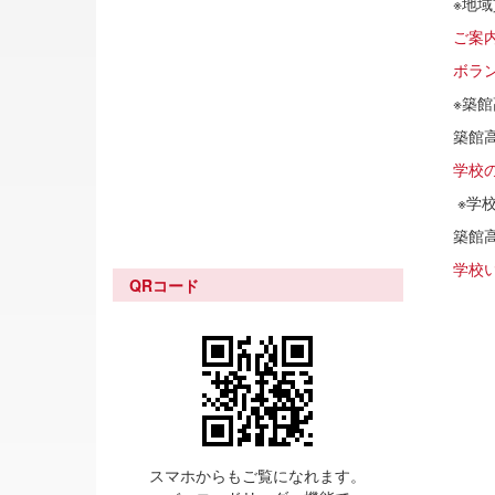
※地
ご案
ボラ
※築
築館
学校の
※学
築館
学校い
QRコード
スマホからもご覧になれます。