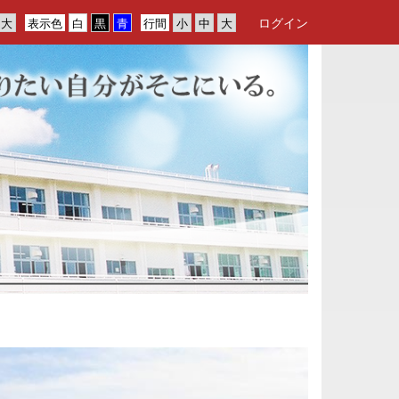
ログイン
表示色
行間
n
e