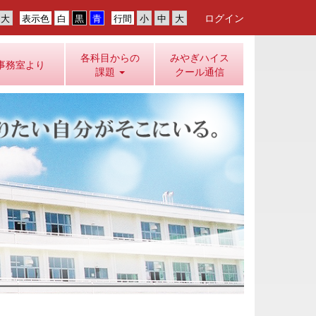
ログイン
表示色
行間
各科目からの
みやぎハイス
事務室より
課題
クール通信