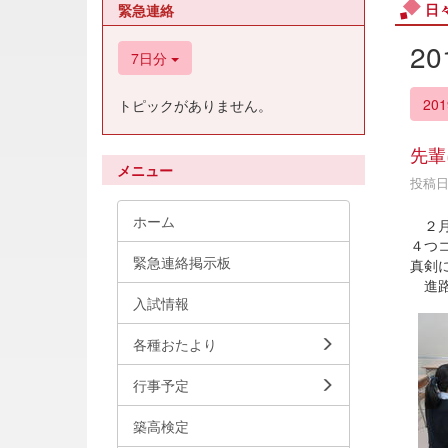
日
緊急連絡
2
7日分
20
トピックがありません。
先輩
メニュー
投稿日時
ホーム
２月
４つ
緊急連絡掲示板
真剣
進路
入試情報
各種おたより
行事予定
築高検定