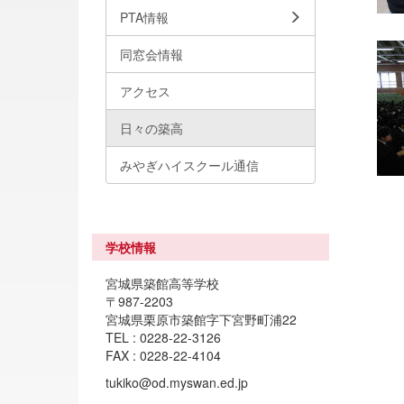
PTA情報
同窓会情報
アクセス
日々の築高
みやぎハイスクール通信
学校情報
宮城県築館高等学校
〒987-2203
宮城県栗原市築館字下宮野町浦22
TEL : 0228-22-3126
FAX : 0228-22-4104
tukiko@od.myswan.ed.jp