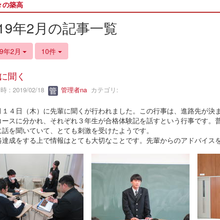
々の築高
019年2月の記事一覧
19年2月
10件
に聞く
 : 2019/02/18
管理者na
カテゴリ:
１４日（木）に先輩に聞くが行われました。この行事は、進路先が決ま
コースに分かれ、それぞれ３年生が合格体験記を話すという行事です。
に話を聞いていて、とても刺激を受けたようです。
達成をする上で情報はとても大切なことです。先輩からのアドバイスを