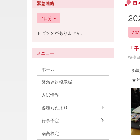
日
緊急連絡
2
7日分
20
トピックがありません。
「子
メニュー
投稿日時
ホーム
３年
★ど
緊急連絡掲示板
入試情報
各種おたより
行事予定
築高検定