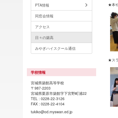
★本
PTA情報
同窓会情報
アクセス
日々の築高
みやぎハイスクール通信
★ス
学校情報
宮城県築館高等学校
〒987-2203
宮城県栗原市築館字下宮野町浦22
TEL : 0228-22-3126
FAX : 0228-22-4104
tukiko@od.myswan.ed.jp