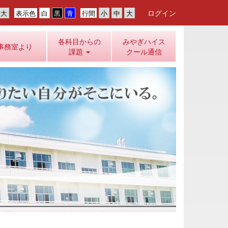
ログイン
表示色
行間
各科目からの
みやぎハイス
事務室より
課題
クール通信