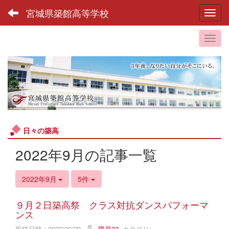
宮城県築館高等学校
Toggl
日々の築高
2022年9月の記事一覧
2022年9月
5件
９月２日築高祭 クラス対抗ダンスパフォーマ
ンス
投稿日時 : 2022/09/29
職員32
カテゴリ: