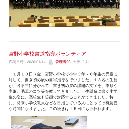
宮野小学校書道指導ボランティア
投稿日時 : 2020/01/14
管理者03
カテゴリ:
１月１０日（金）宮野小学校で小学３年～６年生の児童に
対して、書き初め展の書写指導を行いました。１３名の生徒
が、各学年に分かれて、書き初め展の課題の文字を、筆順や
字形、毛筆のコツ等を教えてきました。一生懸命に書く小学
生の姿に、高校生も笑顔で対応することができました。特
に、将来小学校教員などを目指している人にとっては有意義
な時間になりました。この続きは１５日にも行われます。