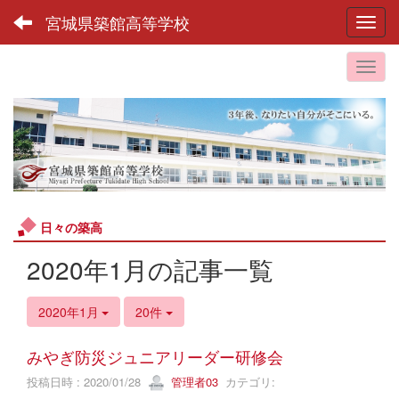
宮城県築館高等学校
Toggl
日々の築高
2020年1月の記事一覧
2020年1月
20件
みやぎ防災ジュニアリーダー研修会
投稿日時 : 2020/01/28
管理者03
カテゴリ: