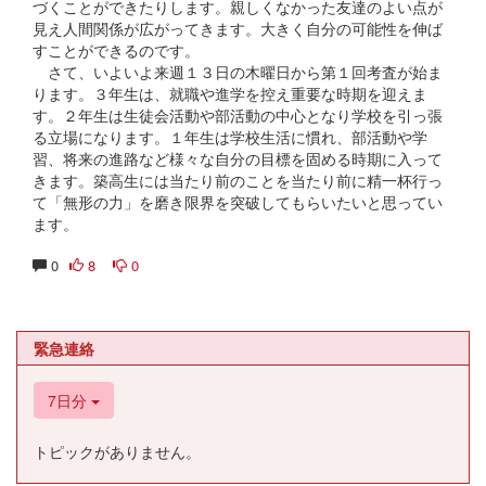
づくことができたりします。親しくなかった友達のよい点が
見え人間関係が広がってきます。大きく自分の可能性を伸ば
すことができるのです。
さて、いよいよ来週１３日の木曜日から第１回考査が始ま
ります。３年生は、就職や進学を控え重要な時期を迎えま
す。２年生は生徒会活動や部活動の中心となり学校を引っ張
る立場になります。１年生は学校生活に慣れ、部活動や学
習、将来の進路など様々な自分の目標を固める時期に入って
きます。築高生には当たり前のことを当たり前に精一杯行っ
て「無形の力」を磨き限界を突破してもらいたいと思ってい
ます。
0
8
0
緊急連絡
7日分
トピックがありません。