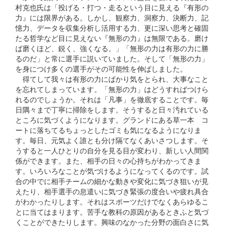
村克也氏は「投げる・打つ・走るという目に見える『有形の
力』には限界がある。しかし、観察力、洞察力、決断力、記
憶力、データを収集分析し活用する力、更に深い思考と確固
たる哲学など目に見えない『無形の力』は無限である。磨け
ば磨くほど、鋭く、強くなる。」「無形の力は有形の力に勝
るのだ」と常に選手に説いていました。そして「無形の力」
を身につけ多くの選手がその可能性を伸ばしました。
得てして我々は有形の力にばかり気をとられ、大事なこと
を忘れてしまっています。「無形の力」はどうすればつけら
れるのでしょうか。それは「凡事」を徹底することです。毎
日隅々まで丁寧に掃除をします。そうすると日々汚れている
ところに気づくようになります。グランドにある草一本 コ
ートに落ちてるちょっとしたゴミも気になるようになりま
す。毎日、元気よく誰とも分け隔てなくあいさつします。そ
うすると一人ひとりの自分を見る目が変わり、新しい人間関
係ができます。また、相手の日々の心持ちがわかってきま
す。いろいろなことが気づけるようになってくるのです。試
合の中でに相手チームの細かな動きや変化に気づき狙いが見
えたり、相手選手の息遣いに気づき緊張の度合いや疲れ具合
がわかったりします。それはスポーツだけでなくあらゆるこ
とに当てはまります。苦手な教科の原因があるときふと気づ
くことができたりします。興味のなかった分野の面白さに気