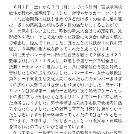
６月１日（土）から３日（月）までの３日間 宮城県高校
総体が行われ無事終了しました。野球やサッカー、ソフトテ
ニスなど会期前の競技も含めできるだけ多くの会場に足を運
び、多くの築高生の頑張る姿を目の当たりにすることがで
き、元気をもらいました。昨秋の新人大会はじめ定期戦、支
部総体を戦い、そこで見つかった課題に向き合い練習を積ん
で修正し、臨んでくれました。ほとんどの競技が１回戦を突
破し、３年間の集大成を飾ってくれたと思っています。
特に男子バレーボール部は仙台勢を破って２勝を上げ２０
数年ぶりにベスト１６入り、剣道も予選リーグ３戦全勝し、
決勝トーナメントに進みました。共に強豪仙台育英と対戦し
善戦したものの涙をのみました。バレーボール女子も最後は
第３シード東北生活文化大高に敗れたもののメンバーぎりぎ
りの少ない人数でありながら粘り強く戦いました。男子バド
ミントンは宮城第一、仙台一と熱戦に次ぐ熱戦でゲームセッ
トの後に立ち上がれなくなるギリギリまでコートに立ち戦っ
た勇者もおりました。男子卓球は元気ある応援で会場内に熱
気をもたらしました。どの競技も立てた目標には届かなかっ
たとは思いますが精一杯頑張ってくれたのではないかと思っ
ています。３年生は、「やりきった」という充実感・達成感
を得られたのではないかと思っています。
かつて楽天ゴールデンイーグルスの監督を務められた故野