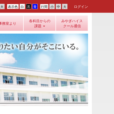
ログイン
表示色
行間
各科目からの
みやぎハイス
事務室より
課題
クール通信