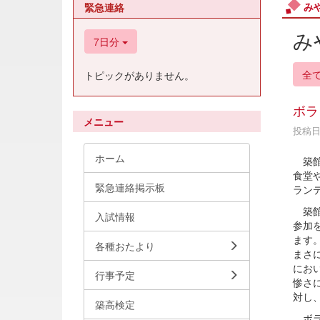
み
緊急連絡
み
7日分
全
トピックがありません。
ボラ
メニュー
投稿日時
ホーム
築館
食堂
緊急連絡掲示板
ラン
築館
入試情報
参加
ます
各種おたより
まさ
にお
行事予定
惨さ
対し
築高検定
ボラ