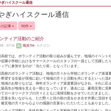
やぎハイスクール通信
やぎハイスクール通信
ての記事
50件
ンティア活動のご紹介
 : 07/16
職員704
カテゴリ:
高校では、ボランティア活動の取り組みが盛んです。地域のイベントや
や近隣小学校におけるサマースクールのスタッフの一員として活躍した
ティアに参加するのが「当たり前」となっています。
高校のボランティア活動は、地域の方々から学校にボランティア派遣
を希望する生徒が現地に赴いて地域の方々と活動を共にするといった流
。地域のお祭りなどは、例年ボランティア派遣要請がなされ、それに応
に築高生が地域を支える一助となっています。過去には、豪雨災害に見
いてロータリークラブの方々とともに清掃活動をさせていただきました
に言葉を失いながらも、ただ黙々と目の前の泥をかき出す作業に没頭す
、被災地の方々から心よりの感謝の言葉をいただいたこともありました
ンティア活動は、生徒自身にとっても学校外で様々な方に出会い、自