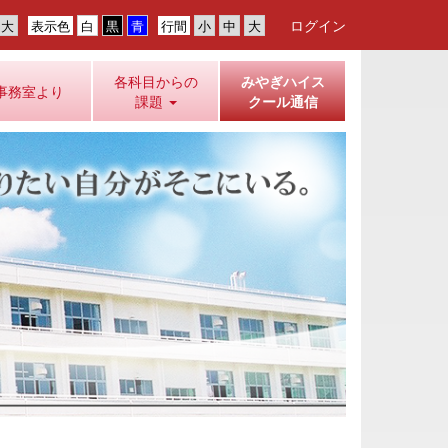
ログイン
表示色
行間
各科目からの
みやぎハイス
事務室より
課題
クール通信