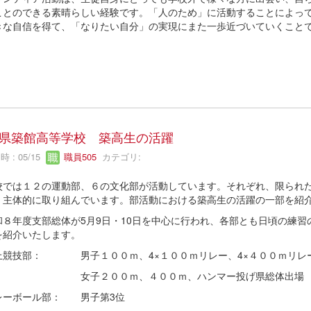
ことのできる素晴らしい経験です。「人のため」に活動することによっ
きな自信を得て、「なりたい自分」の実現にまた一歩近づいていくこと
（写真は栗原ハ
県築館高等学校 築高生の活躍
 : 05/15
職員505
カテゴリ:
では１２の運動部、６の文化部が活動しています。それぞれ、限られた
、主体的に取り組んでいます。部活動における築高生の活躍の一部を紹
８年度支部総体が5月9日・10日を中心に行われ、各部とも日頃の練習
を紹介いたします。
競技部： 男子１００ｍ、4×１００ｍリレー、4×４００ｍリレ
子２００ｍ、４００ｍ、ハンマー投げ県総体出
ーボール部： 男子第3位