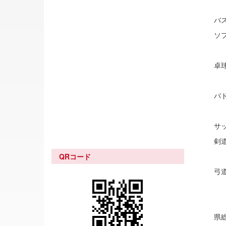
バス
ソフ
女
卓球
女
バド
女
サ
剣道
QRコード
弓道
女
県総