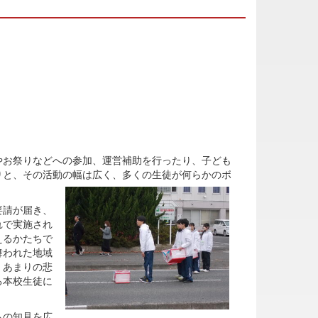
お祭りなどへの参加、運営補助を行ったり、子ども
りと、その活動の幅は広く、多くの生徒が何らかのボ
要請が届き、
れで実施され
えるかたちで
舞われた地域
。あまりの悲
る本校生徒に
。
らの知見を広