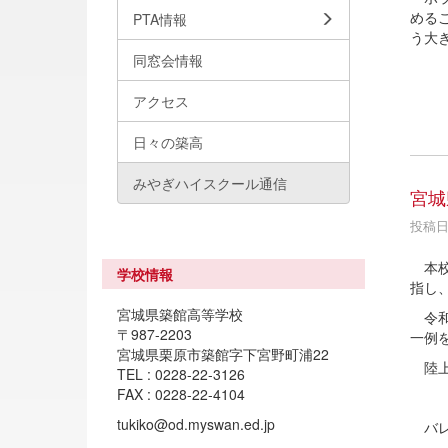
める
PTA情報
う大
同窓会情報
アクセス
日々の築高
みやぎハイスクール通信
宮城
投稿日時
本校
学校情報
指し
宮城県築館高等学校
令和
〒987-2203
一例
宮城県栗原市築館字下宮野町浦22
陸上
TEL : 0228-22-3126
FAX : 0228-22-4104
女
tukiko@od.myswan.ed.jp
バレ