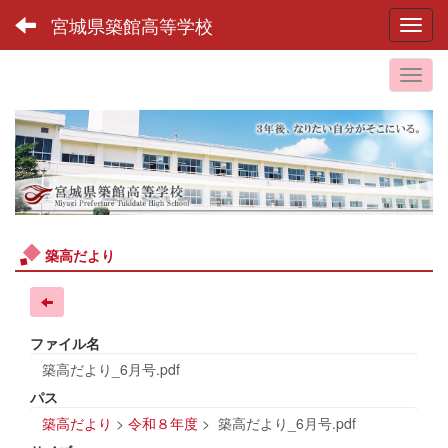
宮城県築館高等学校
Toggl
築高だより
ファイル名
築高だより_6月号.pdf
パス
築高だより
>
令和８年度
>
築高だより_6月号.pdf