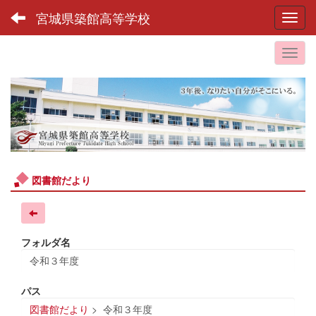
宮城県築館高等学校
Toggl
図書館だより
フォルダ名
令和３年度
パス
図書館だより
>
令和３年度