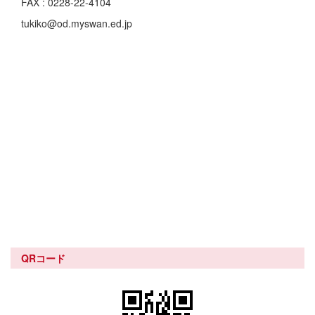
FAX : 0228-22-4104
tukiko@od.myswan.ed.jp
QRコード