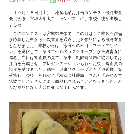
１０月１８日（土）、地産地消お弁当コンテスト最終審査
会（会場：宮城大学太白キャンパス）に、本校生徒が出場し
ました
このコンテストは宮城県主催で、この日は１７校８６作品
が応募した中から一次審査を通過した８作品による最終審査
となりました。本校からは、家庭科の科目「フードデザイ
ン」を選択している３年生６名（２グループ）が最終審査に
進み、当日は審査員の見ている中、制限時間内に協力してお
弁当を完成させ、プレゼンテーションも行った後、審査員の
試食を受けました。結果、見事２グループとも「優秀賞」を
受賞し、今後、それぞれ「株式会社藤崎」さんと「みやぎ生
活協同組合」さんにより商品化されることとなりました。ど
んな商品になり店頭に並ぶか楽しみです。