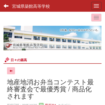
宮城県築館高等学校
Toggl
日々の築高
地産地消お弁当コンテスト最
終審査会で最優秀賞 / 商品化
されます
投稿日時 : 2025/10/22
職員704
カテゴリ: