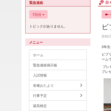
日
緊急連絡
7日分
ビ
トピックがありません。
投稿日時
メニュー
3年
ビブ
ホーム
ーム
緊急連絡掲示板
プレ
プレ
入試情報
各種おたより
行事予定
築高検定