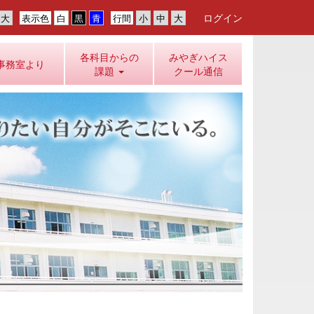
ログイン
表示色
行間
各科目からの
みやぎハイス
事務室より
課題
クール通信