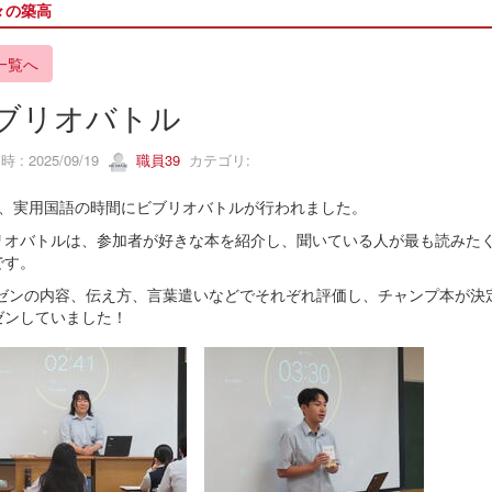
々の築高
一覧へ
ブリオバトル
 : 2025/09/19
職員39
カテゴリ:
生、実用国語の時間にビブリオバトルが行われました。
リオバトルは、参加者が好きな本を紹介し、聞いている人が最も読みた
です。
ゼンの内容、伝え方、言葉遣いなどでそれぞれ評価し、チャンプ本が決
ゼンしていました！