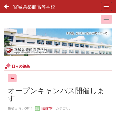
宮城県築館高等学校
Toggl
日々の築高
オープンキャンパス開催しま
す
投稿日時 : 06/11
職員704
カテゴリ: