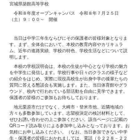
宮城県築館高等学校
令和８年度オープンキャンパス 令和８年７月２５日
（土）９：００～ 開催
当日は中学三年生ならびにその保護者の皆様対象となりま
す。まず、全体会において、本校の教育内容やカリキュラ
ム、近年の進路実績、学校の特色、学校生活などについて説
明します。
本校の学校説明会は、本校の生徒が中心となり学校の魅力
を中学生に発信します。学校行事や日々のクラスの様子など
の紹介をはじめ、実際に現役高校生が出身中学の後輩たちの
質問に答える懇談会も実施します。また、当日体育館やグラ
ウンド、校内で行われている部活動を自由に見学できます。
保護者の皆様のご参加もお待ちしております。
地元栗原市だけでなく、大崎市・登米市他、近隣地域の
方々も多数参加しています。志望校決定の検討材料として、
ぜひお誘い合わせの上ご参加ください。該当ページに記載の
QRコード読み取りによる参加申し込みとなっております。お
気軽にお申し込みください。（なお、当日参加できない中学
生・保護者の皆様におかれましては、電話（０２２８－２２