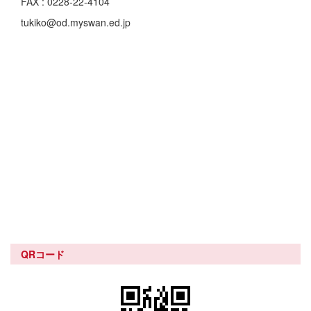
FAX : 0228-22-4104
tukiko@od.myswan.ed.jp
QRコード