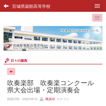
宮城県築館高等学校
Toggl
日々の築高
吹奏楽部 吹奏楽コンクール
県大会出場・定期演奏会
投稿日時 : 2022/09/13
職員32
カテゴリ: